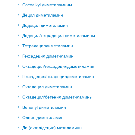
Cocoalkyl диметиламины
Децил диметиламин
Додецил диметиламин
Додецил/тетрадецил диметиламины
Тетрадецилдиметиламин
Гексадецил диметиламин
Октадецил/гексадецилдиметиламин
Гексадецил/октадецилдиметиламин
Октадецил диметиламин
Октадецил/бетенил диметиламины
Behenyl диметиламин
Олеил диметиламин
Ди (октил/децил) метиламины