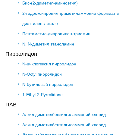
Бис-(2-диметил-аминоэтил)
2-гидроксипропил триметиламмоний формиат в
диэттиленгликоле
Пентаметил-дипропилен-триамин
N, N-диметил этаноламин
Пирролидон
N-циклогексил пирролидон
N-Octyl пирролидон
N-бутиловый пирролидон
1-Ethyl-2-Pyrrolidone
ПАВ
Алкил диметилбензилгиламмоний хлорид
Алкил диметилбензилгиламмоний хлорид