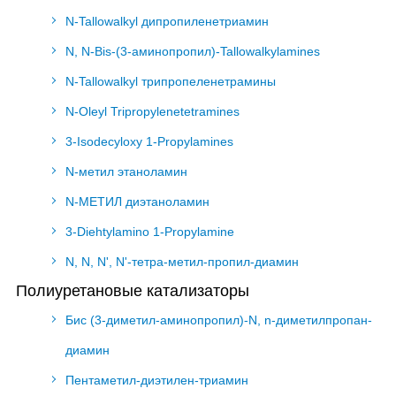
N-Tallowalkyl дипропиленетриамин
N, N-Bis-(3-аминопропил)-Tallowalkylamines
N-Tallowalkyl трипропеленетрамины
N-Oleyl Tripropylenetetramines
3-Isodecyloxy 1-Propylamines
N-метил этаноламин
N-МЕТИЛ диэтаноламин
3-Diehtylamino 1-Propylamine
N, N, N', N'-тетра-метил-пропил-диамин
Полиуретановые катализаторы
Бис (3-диметил-аминопропил)-N, n-диметилпропан-
диамин
Пентаметил-диэтилен-триамин