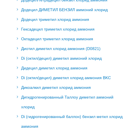
Додецил/тетрадецил бензил хлорид аммония
Додецил ДИМЕТИЛ БЕНЗИЛ аммоний хлорид
Додецил триметил хлорид аммония
Гексадецил триметил хлорид аммония
Октадецил триметил хлорид аммония
Диотил диметил хлорид аммония (D0821)
Di (октил/децил) диметил аммоний хлорид
Дидецил диметил хлорид аммония
Di (октил/децил) диметил хлорид аммония BKC
Дикоалкил диметил хлорид аммония
Дигидрогенированный Таллоу диметил аммоний
хлорид
Di (гидрогенированный баллон) бензил метил хлорид
аммония