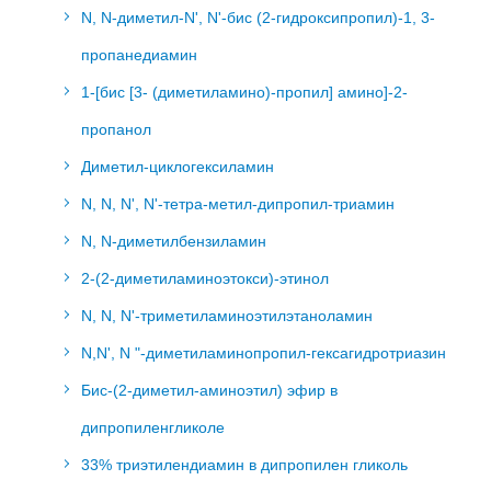
N, N-диметил-N', N'-бис (2-гидроксипропил)-1, 3-
пропанедиамин
1-[бис [3- (диметиламино)-пропил] амино]-2-
пропанол
Диметил-циклогексиламин
N, N, N', N'-тетра-метил-дипропил-триамин
N, N-диметилбензиламин
2-(2-диметиламиноэтокси)-этинол
N, N, N'-триметиламиноэтилэтаноламин
N,N', N "-диметиламинопропил-гексагидротриазин
Бис-(2-диметил-аминоэтил) эфир в
дипропиленгликоле
33% триэтилендиамин в дипропилен гликоль