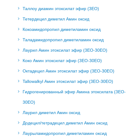
Таллоу диамин этоксилат эфир (3EO)
Тетердецил диметил Амин оксид
Кокоамидопропил диметиламин оксид
Таладамидопропил диметиламин оксид
Лаурил Амин этоксилат эфир (3EO-30EO)
Коко Амин этоксилат эфир (3EO-30EO)
Октадецил Амин этоксилат эфир (3EO-30EO)
Tallowalkyl Амин этоксилат эфир (3EO-30EO)
Гидрогенированный эфир Амина этоксилата (3EO-
30EO)
Лаурил диметил Амин оксид
Додецил/тетрадецил диметил Амин оксид
Лаурыламидопропил диметиламин оксид