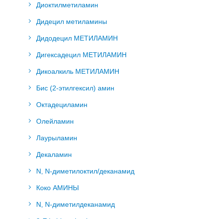
Диоктилметиламин
Дидецил метиламины
Дидодецил МЕТИЛАМИН
Дигексадецил МЕТИЛАМИН
Дикоалкиль МЕТИЛАМИН
Бис (2-этилгексил) амин
Октадециламин
Олейламин
Лаурыламин
Декаламин
N, N-диметилоктил/деканамид
Коко АМИНЫ
N, N-диметилдеканамид