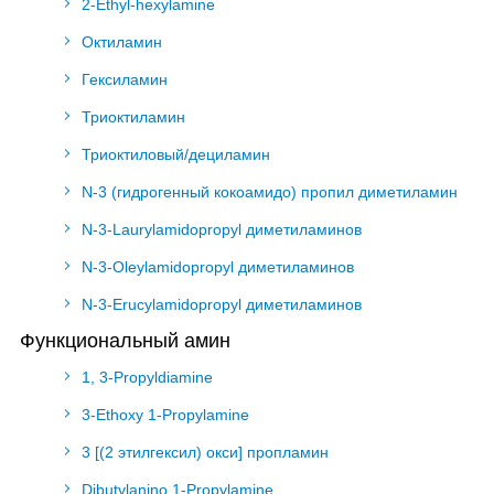
2-Ethyl-hexylamine
Октиламин
Гексиламин
Триоктиламин
Триоктиловый/дециламин
N-3 (гидрогенный кокоамидо) пропил диметиламин
N-3-Laurylamidopropyl диметиламинов
N-3-Oleylamidopropyl диметиламинов
N-3-Erucylamidopropyl диметиламинов
Функциональный амин
1, 3-Propyldiamine
3-Ethoxy 1-Propylamine
3 [(2 этилгексил) окси] пропламин
Dibutylanino 1-Propylamine