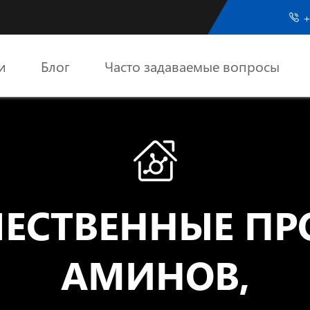
+

и
Блог
Часто задаваемые вопросы

ЕСТВЕННЫЕ П
АМИНОВ,