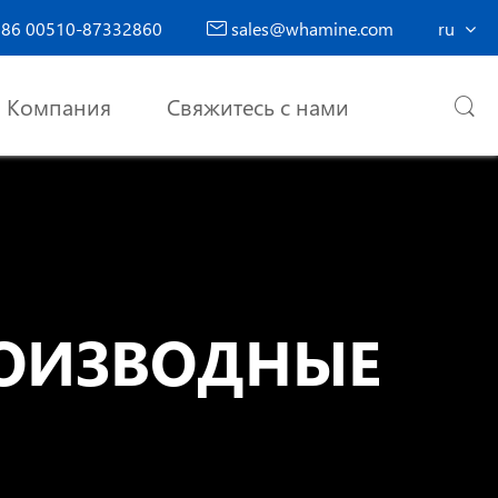
86 00510-87332860
sales@whamine.com
ru

Компания
Свяжитесь с нами

РОИЗВОДНЫЕ