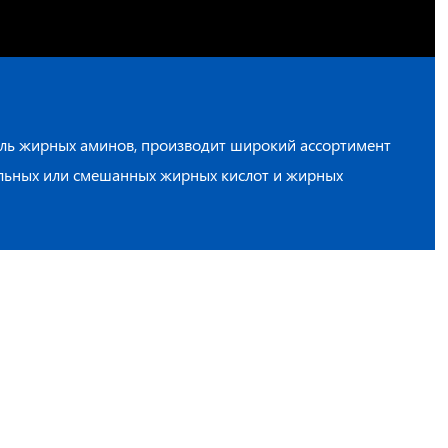
ль жирных аминов, производит широкий ассортимент
ельных или смешанных жирных кислот и жирных