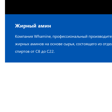
Жирный амин
Компания Whamine, профессиональный производите
жирных аминов на основе сырья, состоящего из отд
спиртов от C8 до C22.