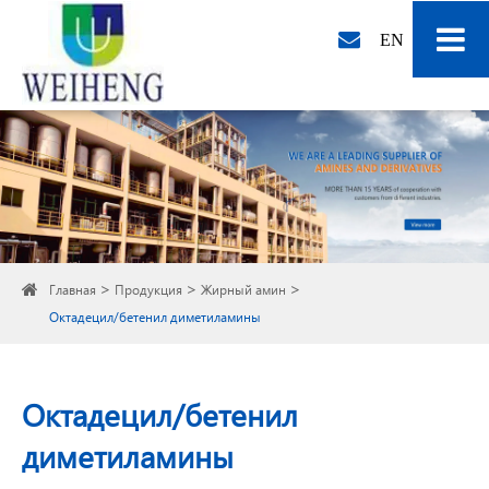
EN
Главная
Продукция
Жирный амин
Октадецил/бетенил диметиламины
Октадецил/бетенил
диметиламины