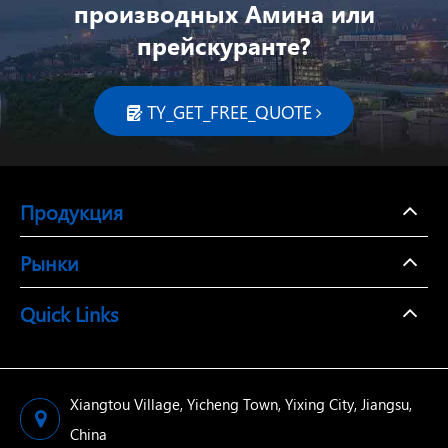
производных Амина или
прейскуранте?
TY_GET_FREE_QUOTE

Продукция
Рынки
Quick Links
Xiangtou Village, Yicheng Town, Yixing City, Jiangsu,
China