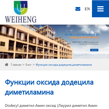
EN
Главная
Блог
Функции оксида додецила диметиламина
Функции оксида додецила
диметиламина
Dodecyl диметил Амин оксид (Лаурил диметил Амин