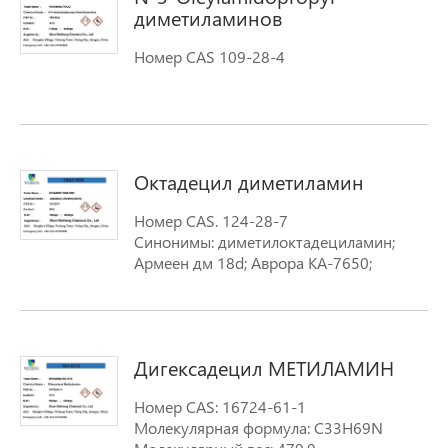
диметиламинов
Номер CAS 109-28-4
Октадецил диметиламин
Номер CAS. 124-28-7
Синонимы: диметилоктадециламин;
Армеен дм 18d; Аврора KA-7650;
Стеарилдиметиламин;
Октадецилдиметиламин; N-N-
OCTADECYLDIMETHYLAMINE; N,N-
DIMETHYLOCTADECYLAMINE; N-
Дигексадецил МЕТИЛАМИН
DIMETHYLSTEARYLAMINE формула
структурная формула октадецил
Номер CAS: 16724-61-1
диметиламин
Молекулярная формула: C33H69N