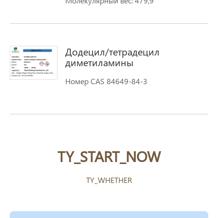
Молекулярный вес: 479,9
Додецил/тетрадецил
диметиламины
Номер CAS 84649-84-3
TY_START_NOW
TY_WHETHER